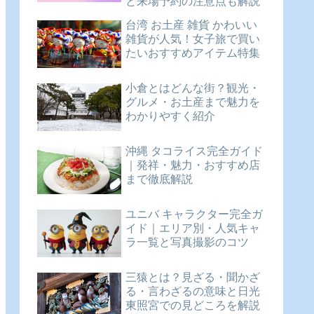
と来場予約の注意点も解説
台湾 お土産 雑貨 かわいい
雑貨が人気！女子旅で買い
たいおすすめアイテム特集
小倉とはどんな街？観光・
グルメ・お土産まで魅力を
わかりやすく紹介
沖縄 タコライス完全ガイド
｜発祥・魅力・おすすめ店
まで徹底解説
ユニバ キャラクター完全ガ
イド｜エリア別・人気キャ
ラ一覧と写真撮影のコツ
三猿とは？見ざる・聞かざ
る・言わざるの意味と日光
東照宮での見どころを解説