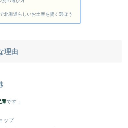
ル別の選び方
で北海道らしいお土産を賢く選ぼう
な理由
港
宝庫
です：
ョップ