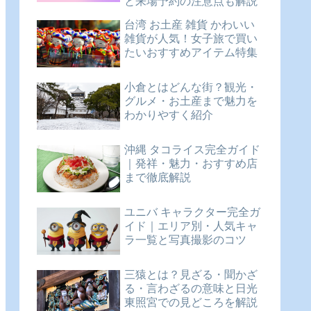
と来場予約の注意点も解説
台湾 お土産 雑貨 かわいい
雑貨が人気！女子旅で買い
たいおすすめアイテム特集
小倉とはどんな街？観光・
グルメ・お土産まで魅力を
わかりやすく紹介
沖縄 タコライス完全ガイド
｜発祥・魅力・おすすめ店
まで徹底解説
ユニバ キャラクター完全ガ
イド｜エリア別・人気キャ
ラ一覧と写真撮影のコツ
三猿とは？見ざる・聞かざ
る・言わざるの意味と日光
東照宮での見どころを解説