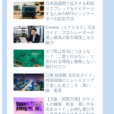
日米国債間で拡大する利回
りスプレッドをナビゲート
するためのMT4インジケー
ターの設定方法
Exness（エクスネス）完全
ガイド：プロトレーダーが
選ぶ最高の取引環境とその
魅力
セブ島は本当につまらな
い？「二度と行かない」と
言われる理由と後悔しない
旅行のコツ
江南 韓国観 光完全ガイド｜
韓国屈指のトレンドエリア
で楽しむ見どころ・買い
物・夜景
【大阪・関西万博】チケッ
トの種類・料金・買い方を
完全ガイド｜お得な選び方