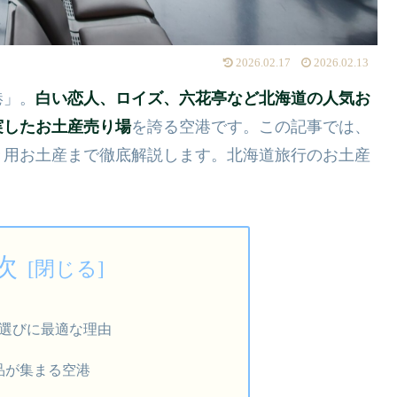
2026.02.17
2026.02.13
港」。
白い恋人、ロイズ、六花亭など北海道の人気お
実したお土産売り場
を誇る空港です。この記事では、
き用お土産まで徹底解説します。北海道旅行のお土産
！
次
選びに最適な理由
品が集まる空港