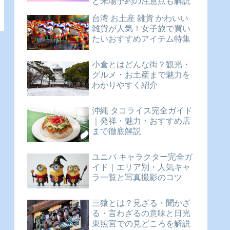
と来場予約の注意点も解説
台湾 お土産 雑貨 かわいい
雑貨が人気！女子旅で買い
たいおすすめアイテム特集
小倉とはどんな街？観光・
グルメ・お土産まで魅力を
わかりやすく紹介
沖縄 タコライス完全ガイド
｜発祥・魅力・おすすめ店
まで徹底解説
ユニバ キャラクター完全ガ
イド｜エリア別・人気キャ
ラ一覧と写真撮影のコツ
三猿とは？見ざる・聞かざ
る・言わざるの意味と日光
東照宮での見どころを解説