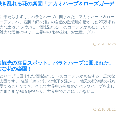
咲き乱れる花の楽園「アカオハーブ＆ローズガーデ
」
に来たらまずは、バラとハーブに囲まれた「アカオハーブ＆ロー
ーデン」へ。名勝「錦ヶ浦」の自然の丘陵地を活かした20万坪も
大な土地いっぱいに、個性溢れる12のガーデンが点在していま
雄大な景色の中で、世界中の花や植物、お土産、グル...
2020.02.28
海観光の注目スポット。バラとハーブに囲まれた、
大な花の楽園！
とハーブに囲まれた個性溢れる12のガーデンが点在する、広大な
楽園です。 名勝「錦ヶ浦」の地形を活かし、地元の桜や菜の花な
愛でることができ、そして世界中から集めたバラやハーブを楽し
さまざまな知識を得たり、世界中でここにしかない...
2018.01.11