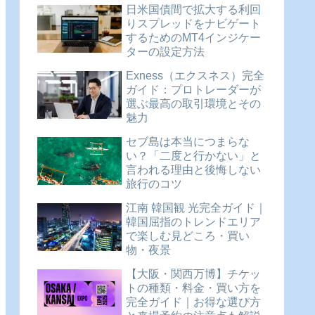
日米国債間で拡大する利回
りスプレッドをナビゲート
するためのMT4インジケー
ターの設定方法
Exness（エクスネス）完全
ガイド：プロトレーダーが
選ぶ最高の取引環境とその
魅力
セブ島は本当につまらな
い？「二度と行かない」と
言われる理由と後悔しない
旅行のコツ
江南 韓国観 光完全ガイド｜
韓国屈指のトレンドエリア
で楽しむ見どころ・買い
物・夜景
【大阪・関西万博】チケッ
トの種類・料金・買い方を
完全ガイド｜お得な選び方