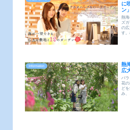
に
ン
熱海
ズガ
の広
す。
熱
Information
広
バラ
花の
どを
み、