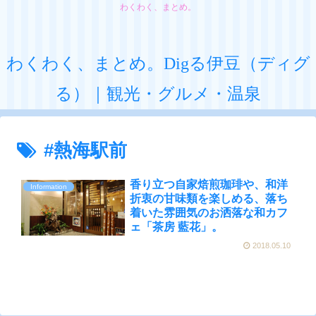
わくわく、まとめ。
わくわく、まとめ。Digる伊豆（ディグ
る）｜観光・グルメ・温泉
#熱海駅前
香り立つ自家焙煎珈琲や、和洋
Information
折衷の甘味類を楽しめる、落ち
着いた雰囲気のお洒落な和カフ
ェ「茶房 藍花」。
2018.05.10