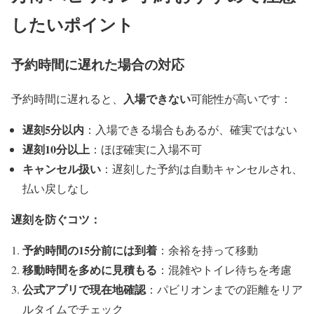
したいポイント
予約時間に遅れた場合の対応
入場できない
予約時間に遅れると、
可能性が高いです：
遅刻5分以内
：入場できる場合もあるが、確実ではない
遅刻10分以上
：ほぼ確実に入場不可
キャンセル扱い
：遅刻した予約は自動キャンセルされ、
払い戻しなし
遅刻を防ぐコツ：
予約時間の15分前には到着
：余裕を持って移動
移動時間を多めに見積もる
：混雑やトイレ待ちを考慮
公式アプリで現在地確認
：パビリオンまでの距離をリア
ルタイムでチェック