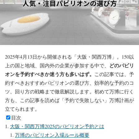
2025年4月13日から開催される「大阪・関西万博」。150以
どのパビリ
上の国と地域、国内外の企業が参加する中で、
オンを予約すべきか迷う方も多いはず。
この記事では、予
約すべきおすすめパビリオンの選び方、効率的な予約のコ
ツ、回り方の戦略まで徹底解説します。初めて万博に行く
方も、この記事を読めば「予約で失敗しない」万博計画が
立てられます。
目次
大阪・関西万博2025のパビリオン予約とは
万博のパビリオン入場ルール概要