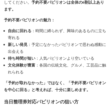
予約不要パビリオンは全体の6割以上あり
してください。
ます。
予約不要パビリオンの魅力：
自由に回れる
：時間に縛られず、興味のあるものに立ち
寄れる
新しい発見
：予定になかったパビリオンで思わぬ感動に
出会える
待ち時間が短い
：人気パビリオンより空いている
文化体験が豊富
：各国の伝統文化、グルメ、工芸品に触
れられる
「予約が取れなかった」ではなく、「予約不要パビリオン
を中心に回る」と考えれば、十分に楽しめます。
当日整理券対応パビリオンの狙い方