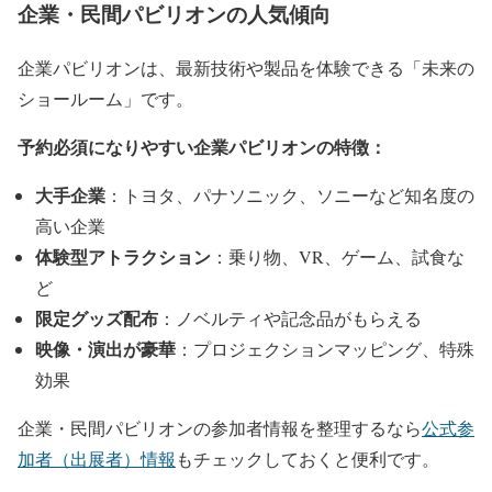
企業・民間パビリオンの人気傾向
企業パビリオンは、最新技術や製品を体験できる「未来の
ショールーム」です。
予約必須になりやすい企業パビリオンの特徴：
大手企業
：トヨタ、パナソニック、ソニーなど知名度の
高い企業
体験型アトラクション
：乗り物、VR、ゲーム、試食な
ど
限定グッズ配布
：ノベルティや記念品がもらえる
映像・演出が豪華
：プロジェクションマッピング、特殊
効果
企業・民間パビリオンの参加者情報を整理するなら
公式参
加者（出展者）情報
もチェックしておくと便利です。