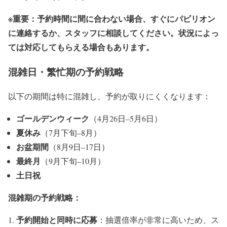
※重要：予約時間に間に合わない場合、すぐにパビリオン
に連絡するか、スタッフに相談してください。状況によっ
ては対応してもらえる場合もあります。
混雑日・繁忙期の予約戦略
以下の期間は特に混雑し、予約が取りにくくなります：
ゴールデンウィーク
（4月26日–5月6日）
夏休み
（7月下旬–8月）
お盆期間
（8月9日–17日）
最終月
（9月下旬–10月）
土日祝
混雑期の予約戦略：
予約開始と同時に応募
：抽選倍率が非常に高いため、ス