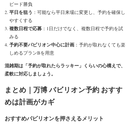
ピード勝負
平日を狙う
：可能なら平日来場に変更し、予約を確保し
やすくする
複数日程で応募
：1日だけでなく、複数日程で予約を試
みる
予約不要パビリオン中心に計画
：予約が取れなくても楽
しめるプランBを用意
混雑期は「予約が取れたらラッキー」くらいの心構えで、
柔軟に対応しましょう。
まとめ｜万博 パビリオン予約 おすす
めは計画がカギ
おすすめパビリオンを押さえるメリット