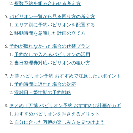
複数予約を組み合わせる考え方
パビリオン一覧から見る回り方の考え方
エリア別に予約パビリオンを配置する
移動時間を意識した計画の立て方
予約が取れなかった場合の代替プラン
予約なしで入れるパビリオンの活用
当日整理券対応パビリオンの狙い方
万博 パビリオン予約 おすすめで注意したいポイント
予約時間に遅れた場合の対応
混雑日・繁忙期の予約戦略
まとめ｜万博 パビリオン予約 おすすめは計画がカギ
おすすめパビリオンを押さえるメリット
自分に合った万博の楽しみ方を見つけよう