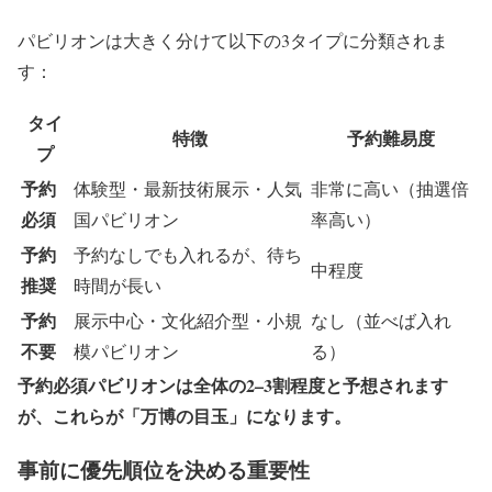
パビリオンは大きく分けて以下の3タイプに分類されま
す：
タイ
特徴
予約難易度
プ
予約
体験型・最新技術展示・人気
非常に高い（抽選倍
必須
国パビリオン
率高い）
予約
予約なしでも入れるが、待ち
中程度
推奨
時間が長い
予約
展示中心・文化紹介型・小規
なし（並べば入れ
不要
模パビリオン
る）
予約必須パビリオンは全体の2–3割程度と予想されます
が、これらが「万博の目玉」になります。
事前に優先順位を決める重要性