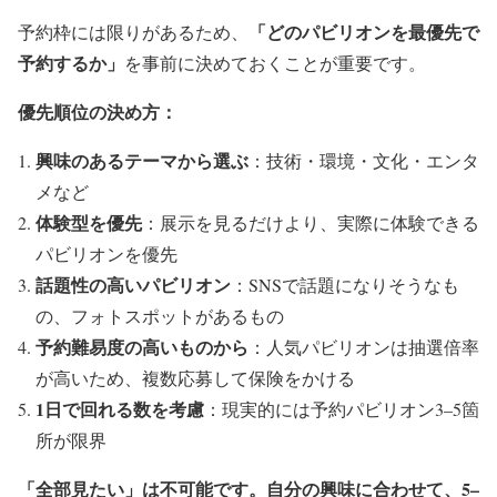
「どのパビリオンを最優先で
予約枠には限りがあるため、
予約するか」
を事前に決めておくことが重要です。
優先順位の決め方：
興味のあるテーマから選ぶ
：技術・環境・文化・エンタ
メなど
体験型を優先
：展示を見るだけより、実際に体験できる
パビリオンを優先
話題性の高いパビリオン
：SNSで話題になりそうなも
の、フォトスポットがあるもの
予約難易度の高いものから
：人気パビリオンは抽選倍率
が高いため、複数応募して保険をかける
1日で回れる数を考慮
：現実的には予約パビリオン3–5箇
所が限界
「全部見たい」は不可能です。自分の興味に合わせて、5–