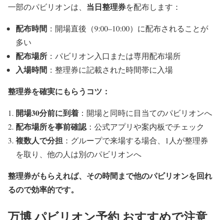
当日整理券
一部のパビリオンは、
を配布します：
配布時間
：開場直後（9:00–10:00）に配布されることが
多い
配布場所
：パビリオン入口または専用配布場所
入場時間
：整理券に記載された時間帯に入場
整理券を確実にもらうコツ：
開場30分前に到着
：開場と同時に目当てのパビリオンへ
配布場所を事前確認
：公式アプリや案内板でチェック
複数人で分担
：グループで来場する場合、1人が整理券
を取り、他の人は別のパビリオンへ
整理券がもらえれば、その時間まで他のパビリオンを回れ
るので効率的です。
万博 パビリオン予約 おすすめで注意