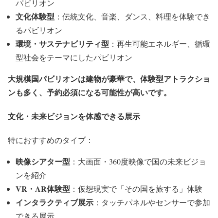
パビリオン
文化体験型
：伝統文化、音楽、ダンス、料理を体験でき
るパビリオン
環境・サステナビリティ型
：再生可能エネルギー、循環
型社会をテーマにしたパビリオン
大規模国パビリオンは建物が豪華で、体験型アトラクショ
ンも多く、予約必須になる可能性が高いです。
文化・未来ビジョンを体感できる展示
特におすすめのタイプ：
映像シアター型
：大画面・360度映像で国の未来ビジョ
ンを紹介
VR・AR体験型
：仮想現実で「その国を旅する」体験
インタラクティブ展示
：タッチパネルやセンサーで参加
できる展示