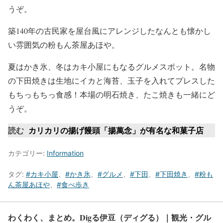
うぞ。
築140年の古民家を屋台風にアレンジしたなんとも懐かし
い雰囲気の粉もん茶屋あほや。
夏はかき氷、冬はカキ小屋にもなるグルメスポット。名物
の下田焼きは生地にイカと海苔、玉子を入れてプレスした
もちっもちっ食感！本場の明石焼き、たこ焼きも一緒にど
うぞ。
読む
カリカリの揚げ饅頭「揚萬念」が有名な和菓子店
カテゴリー:
Information
タグ:
#カキ小屋
、
#かき氷
、
#グルメ
、
#下田
、
#下田焼き
、
#粉も
ん茶屋あほや
、
#食べ歩き
わくわく、まとめ。Digる伊豆（ディグる）｜観光・グル