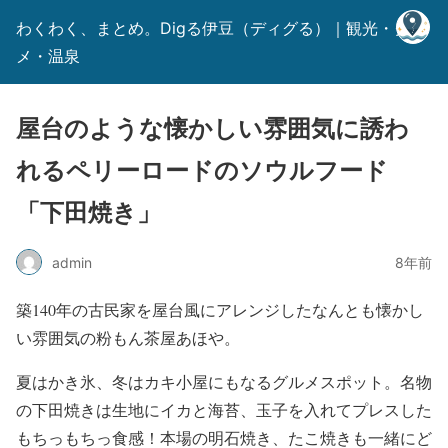
わくわく、まとめ。Digる伊豆（ディグる）｜観光・グル
メ・温泉
屋台のような懐かしい雰囲気に誘わ
れるペリーロードのソウルフード
「下田焼き」
admin
8年前
築140年の古民家を屋台風にアレンジしたなんとも懐かし
い雰囲気の粉もん茶屋あほや。
夏はかき氷、冬はカキ小屋にもなるグルメスポット。名物
の下田焼きは生地にイカと海苔、玉子を入れてプレスした
もちっもちっ食感！本場の明石焼き、たこ焼きも一緒にど